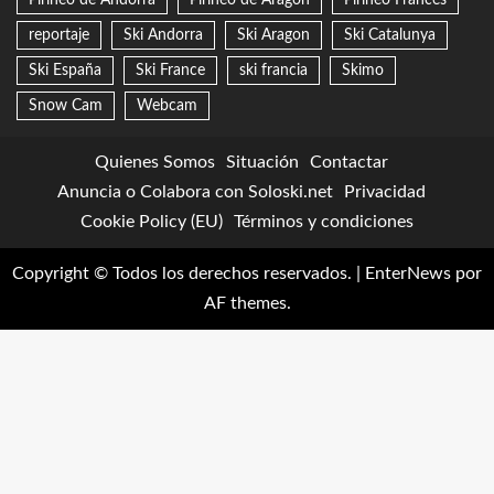
Pirineo de Andorra
Pirineo de Aragon
Pirineo Francés
reportaje
Ski Andorra
Ski Aragon
Ski Catalunya
Ski España
Ski France
ski francia
Skimo
Snow Cam
Webcam
Quienes Somos
Situación
Contactar
Anuncia o Colabora con Soloski.net
Privacidad
Cookie Policy (EU)
Términos y condiciones
Copyright © Todos los derechos reservados.
|
EnterNews
por
AF themes.