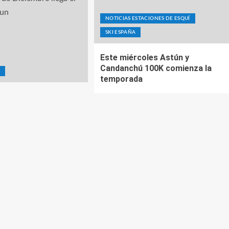
NOTICIAS ESTACIONES DE ESQUÍ
SKI ESPAÑA
Este miércoles Astún y
Candanchú 100K comienza la
E
temporada