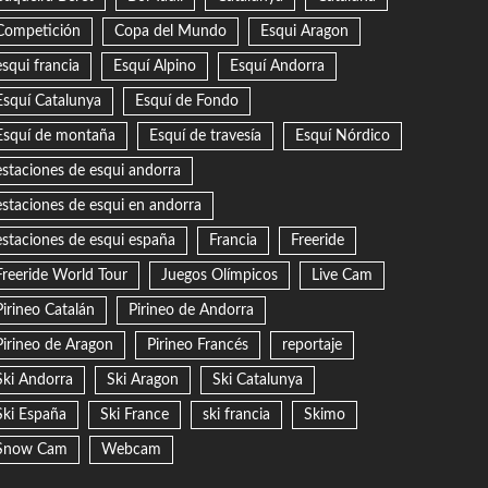
Competición
Copa del Mundo
Esqui Aragon
esqui francia
Esquí Alpino
Esquí Andorra
Esquí Catalunya
Esquí de Fondo
Esquí de montaña
Esquí de travesía
Esquí Nórdico
estaciones de esqui andorra
estaciones de esqui en andorra
estaciones de esqui españa
Francia
Freeride
Freeride World Tour
Juegos Olímpicos
Live Cam
Pirineo Catalán
Pirineo de Andorra
Pirineo de Aragon
Pirineo Francés
reportaje
Ski Andorra
Ski Aragon
Ski Catalunya
Ski España
Ski France
ski francia
Skimo
Snow Cam
Webcam