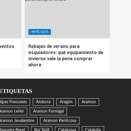
ARTÍCULOS
eventos
Rebajas de verano para
esquiadores: qué equipamiento de
invierno vale la pena comprar
ahora
ETIQUETAS
Alpes Franceses
Andorra
Aragón
Aramon
Aramon cerler
Aramon Formigal
Aramon Javalambre
Aramon Panticosa
Baqueira Beret
Boí Taüll
Catalunya
Cataluña