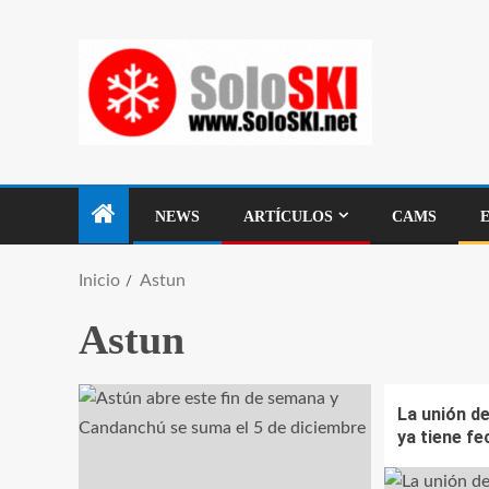
NEWS
ARTÍCULOS
CAMS
Inicio
Astun
Astun
La unión d
ya tiene f