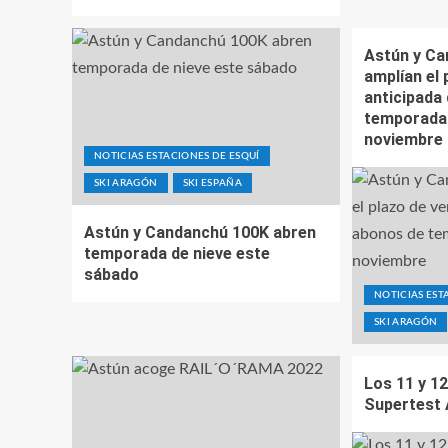
Astún y C
amplían el 
anticipada
temporada 
noviembre
NOTICIAS ESTACIONES DE ESQUÍ
SKI ARAGÓN
SKI ESPAÑA
Astún y Candanchú 100K abren
temporada de nieve este
sábado
NOTICIAS EST
SKI ARAGÓN
Los 11 y 12
Supertest 