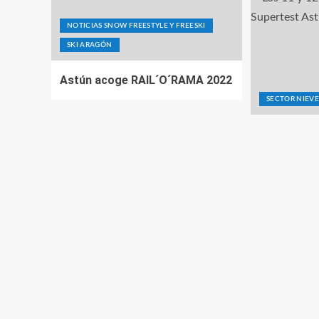
NOTICIAS SNOW FREESTYLE Y FREESKI
SKI ARAGÓN
Astún acoge RAIL´O´RAMA 2022
SECTOR NIEV