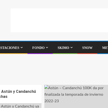
ESTACIONES
FONDO
SKIMO
SNOW
ME
e Astún y Candanchú
echas