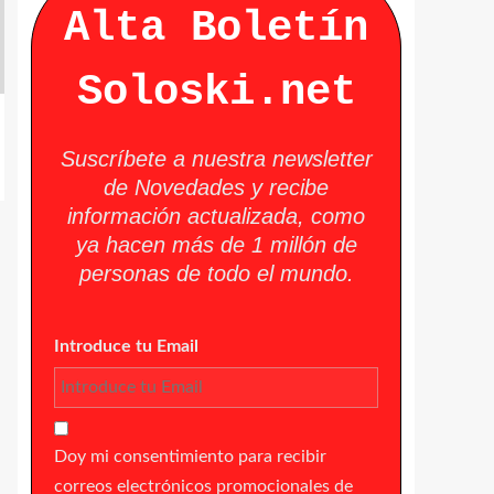
Alta Boletín
Soloski.net
Suscríbete a nuestra newsletter
de Novedades y recibe
información actualizada, como
ya hacen más de 1 millón de
personas de todo el mundo.
Introduce tu Email
Doy mi consentimiento para recibir
correos electrónicos promocionales de