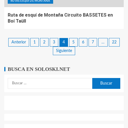
RUTAS ESQUÍ DE MONTAÑA
Ruta de esquí de Montaña Circuito BASSETES en
Boí Taüll
Anterior
1
2
3
4
5
6
7
…
22
Siguiente
BUSCA EN SOLOSKI.NET