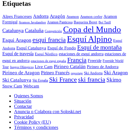
Etiquetas
Aragón
Andorra
Alpes Franceses
Aramon
Aramon
Aramon cerler
Formigal
Baqueira Beret
Aramon Javalambre
Aramon Panticosa
Boí Taüll
Copa del Mundo
Catalunya
Cataluña
Competición
Esquí Alpino
esqui francia
Esqui Aragon
Esquí
Esquí de montaña
Esquí Catalunya
Esquí de Fondo
Andorra
Esquí de travesía
Esquí Nórdico
estaciones de esqui andorra
estaciones de
Francia
Freeride
esqui en andorra
Freeride World
estaciones de esqui españa
Pirineo Catalán
Live Cam
Pirineo de Andorra
Tour
Juegos Olímpicos
Ski Aragon
Pirineo de Aragon
Pirineo Francés
Ski Andorra
reportaje
Ski France
ski francia
Skimo
Ski Catalunya
Ski España
Webcam
Snow Cam
Quienes Somos
Situación
Contactar
Anuncia o Colabora con Soloski.net
Privacidad
Cookie Policy (EU)
Términos y condiciones