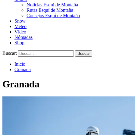
Noticias Esquí de Montaña
Rutas Esquí de Montaña
Consejos Esquí de Montaña
Snow
Meteo
Vídeo
Nómadas
Shop
Buscar:
Inicio
Granada
Granada