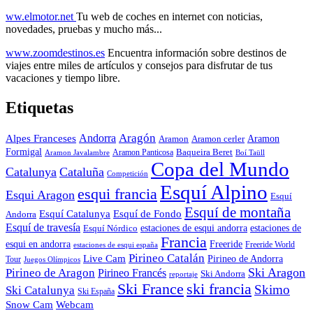
ww.elmotor.net
Tu web de coches en internet con noticias,
novedades, pruebas y mucho más...
www.zoomdestinos.es
Encuentra información sobre destinos de
viajes entre miles de artículos y consejos para disfrutar de tus
vacaciones y tiempo libre.
Etiquetas
Aragón
Andorra
Alpes Franceses
Aramon
Aramon
Aramon cerler
Formigal
Baqueira Beret
Aramon Javalambre
Aramon Panticosa
Boí Taüll
Copa del Mundo
Catalunya
Cataluña
Competición
Esquí Alpino
esqui francia
Esqui Aragon
Esquí
Esquí de montaña
Esquí Catalunya
Esquí de Fondo
Andorra
Esquí de travesía
Esquí Nórdico
estaciones de esqui andorra
estaciones de
Francia
Freeride
esqui en andorra
Freeride World
estaciones de esqui españa
Pirineo Catalán
Live Cam
Pirineo de Andorra
Tour
Juegos Olímpicos
Ski Aragon
Pirineo de Aragon
Pirineo Francés
Ski Andorra
reportaje
Ski France
ski francia
Skimo
Ski Catalunya
Ski España
Webcam
Snow Cam