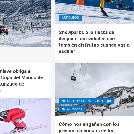
ARTÍCULOS
Snowparks o la fiesta de
después: actividades que
también disfrutas cuando vas a
esquiar
 nieve obliga a
a Copa del Mundo de
Lanzado de
a
NOTICIAS ESTACIONES DE ESQUÍ
SKI ANDORRA
Cómo nos engañan con los
precios dinámicos de los