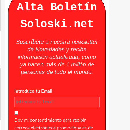
Alta Boletín
Soloski.net
Suscríbete a nuestra newsletter
de Novedades y recibe
información actualizada, como
ya hacen más de 1 millón de
personas de todo el mundo.
Introduce tu Email
Doy mi consentimiento para recibir
correos electrónicos promocionales de