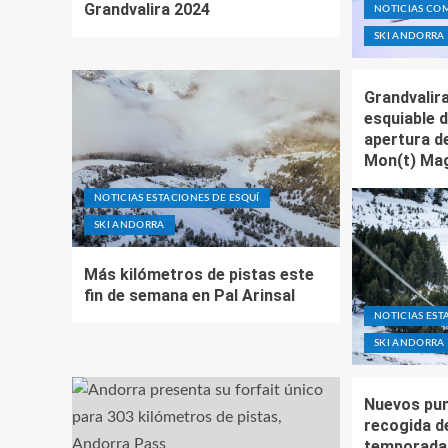
Grandvalira 2024
NOTICIAS CO
SKI ANDORRA
Grandvalira
esquiable d
apertura de
Mon(t) Ma
NOTICIAS ESTACIONES DE ESQUÍ
SKI ANDORRA
Más kilómetros de pistas este
fin de semana en Pal Arinsal
NOTICIAS EST
SKI ANDORRA
Nuevos pun
recogida de
temporada 